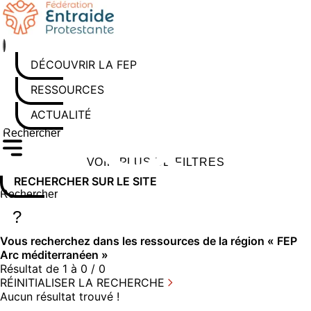
Aller
au
contenu
DÉCOUVRIR LA FEP
RESSOURCES
ACTUALITÉS
Rechercher sur le site
Saisissez au moins 3 caractères pour lancer la recherche
VOIR PLUS DE FILTRES
RECHERCHER SUR LE SITE
Rechercher sur le site
Saisissez au moins 3 caractères pour lancer la recherche
?
Vous recherchez dans
les ressources
de la région « FEP
Arc méditerranéen »
Résultat de 1 à 0 / 0
RÉINITIALISER LA RECHERCHE
Aucun résultat trouvé !