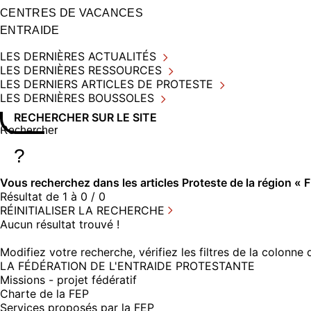
CENTRES DE VACANCES
ENTRAIDE
LES DERNIÈRES ACTUALITÉS
LES DERNIÈRES RESSOURCES
LES DERNIERS ARTICLES DE PROTESTE
LES DERNIÈRES BOUSSOLES
RECHERCHER SUR LE SITE
Rechercher sur le site
Saisissez au moins 3 caractères pour lancer la recherche
?
Vous recherchez dans
les articles Proteste
de la région « 
Résultat de 1 à 0 / 0
RÉINITIALISER LA RECHERCHE
Aucun résultat trouvé !
Modifiez votre recherche, vérifiez les filtres de la colonn
LA FÉDÉRATION DE L'ENTRAIDE PROTESTANTE
Missions - projet fédératif
Charte de la FEP
Services proposés par la FEP