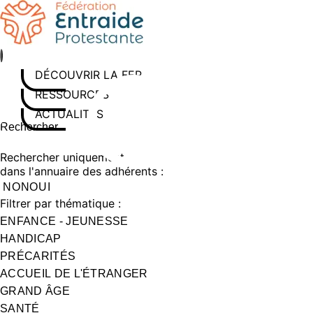
Aller
au
contenu
DÉCOUVRIR LA FEP
RESSOURCES
ACTUALITÉS
Rechercher sur le site
Saisissez au moins 3 caractères pour lancer la recherche
Rechercher uniquement
dans l'annuaire des adhérents :
NON
OUI
Filtrer par thématique :
ENFANCE - JEUNESSE
HANDICAP
PRÉCARITÉS
ACCUEIL DE L'ÉTRANGER
GRAND ÂGE
SANTÉ