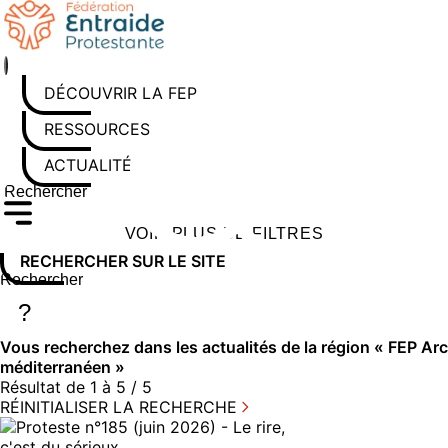
Aller
au
contenu
DÉCOUVRIR LA FEP
RESSOURCES
ACTUALITÉS
Rechercher sur le site
Saisissez au moins 3 caractères pour lancer la recherche
VOIR PLUS DE FILTRES
RECHERCHER SUR LE SITE
Rechercher sur le site
Saisissez au moins 3 caractères pour lancer la recherche
?
Vous recherchez dans
les actualités
de la région « FEP Arc
méditerranéen »
Résultat de 1 à 5 / 5
RÉINITIALISER LA RECHERCHE